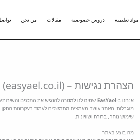
واد تعليمية
دروس خصوصية
مقالات
من نحن
تواصل
הצהרת נגישות – EasYael (easyael.co.il)
אנחנו ב-
EasYael
שמים לנו למטרה להנגיש את התכנים והשירותים
מוגבלות. האתר עושה מאמצים מתמשכים לעמוד בעקרונות התקן ה
שימוש נוחה, ברורה ושוויונית.
מה בוצע באתר