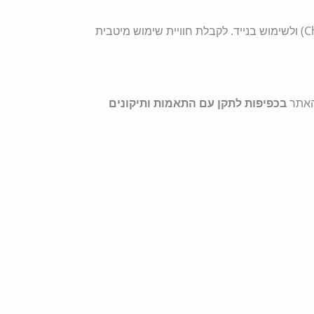
האתר מותאם לדפדפנים עדכניים (Chrome, Edge, Firefox, Safari) ולשימוש בנייד. לקבלת חוויית שימוש מיטבית
 האתר
בכפיפות לתקן עם התאמות ותיקונים