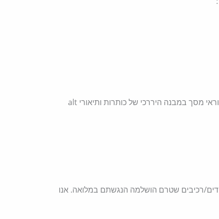
ניווט מקלדת (Tab/Shift+Tab/Enter/Escape) ותמיכה בקוראי מסך במבנה היררכי של כותרות ותיאורי alt
 עמודים/רכיבים שטרם הושלמה הנגשתם במלואה. אנו