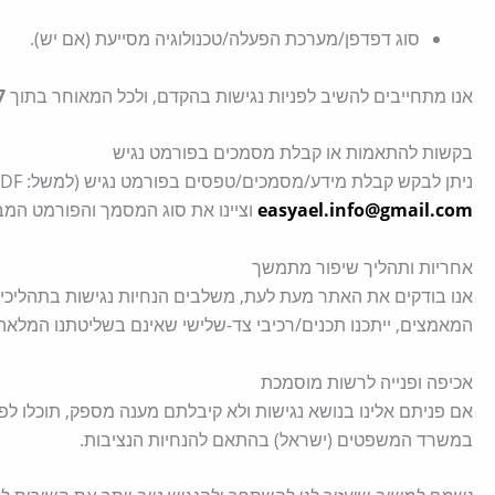
סוג דפדפן/מערכת הפעלה/טכנולוגיה מסייעת (אם יש).
אנו מתחייבים להשיב לפניות נגישות בהקדם, ולכל המאוחר בתוך
7 ימי ע
בקשות להתאמות או קבלת מסמכים בפורמט נגיש
ניתן לבקש קבלת מידע/מסמכים/טפסים בפורמט נגיש (למשל: Word, PDF נגיש, טקסט פשוט). שלחו בקשה ל-
easyael.info@gmail.com
וציינו את סוג המסמך והפורמט המב
אחריות ותהליך שיפור מתמשך
אנו בודקים את האתר מעת לעת, משלבים הנחיות נגישות בתהליכי תו
המאמצים, ייתכנו תכנים/רכיבי צד-שלישי שאינם בשליטתנו המלאה
אכיפה ופנייה לרשות מוסמכת
אם פניתם אלינו בנושא נגישות ולא קיבלתם מענה מספק, תוכלו לפנ
במשרד המשפטים (ישראל) בהתאם להנחיות הנציבות.