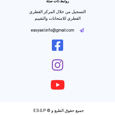
روابط ذات صلة
التسجيل من خلال المركز القطري
القطري للامتحانات والتقييم
easyael.info@gmail.com
جميع حقوق الطبع و © E.S.G.P