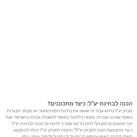
הכנה לבחינת יע”ל: כיצד מתכוננים?
מבחן יע”ל נדרש עבור מי שעשו את בחינת הפסיכומטרי או מבחני הבגרות
בשפה שאינה עברית, ומעוניין ללמוד במוסד להשכלה גבוהה בישראל. אבל
איך מתוכננים למבחן? להלן כל מה שצריך לדעת על הכנה לבחינת יע”ל.
כיצד מתבצעת הכנה למבחן יע”ל? ההכנה למבחן יע”ל יכולה להתבצע
בשתי דרכים: באופן עצמאי בבית על ידי תרגול ולימוד עצמי. ניתן