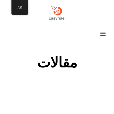
خطي
AR
لى
لمحتوى
مقالات