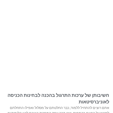
חשיבותן של ערכות התרגול בהכנה לבחינות הכניסה
לאוניברסיטאות
אתם רוצים להתחיל ללמוד, כבר החלטתם על מסלול ואפילו התחלתם
לפנטז על החיים בקמפוס. ישנו דבר אחד המפריד ביניכם לבין הלימודים,